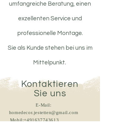
umfangreiche Beratung, einen
exzellenten Service und
professionelle Montage.
Sie als Kunde stehen bei uns im
Mittelpunkt.
Kontaktieren
Sie uns
E-Mail:
homedecor.jestetten@gmail.com
Mobil:
+491637743613
797978 Jestetten / Bei der Schanz
34